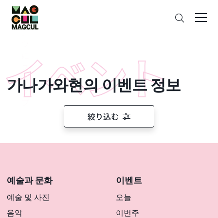
ン
검
テ
색
ン
ツ
に
ス
가나가와현의 이벤트 정보
キ
ッ
プ
絞り込む
예술과 문화
이벤트
예술 및 사진
오늘
음악
이번주