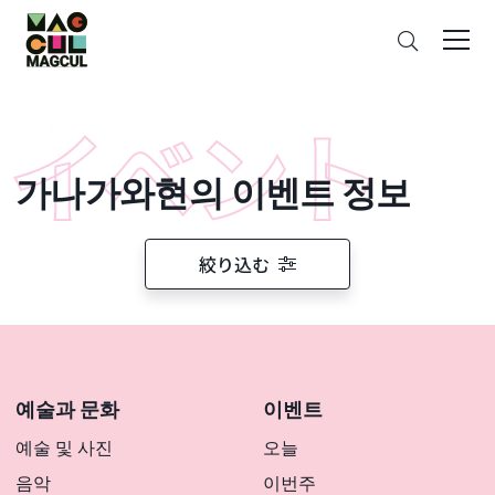
ン
검
テ
색
ン
ツ
に
ス
가나가와현의 이벤트 정보
キ
ッ
プ
絞り込む
예술과 문화
이벤트
예술 및 사진
오늘
음악
이번주