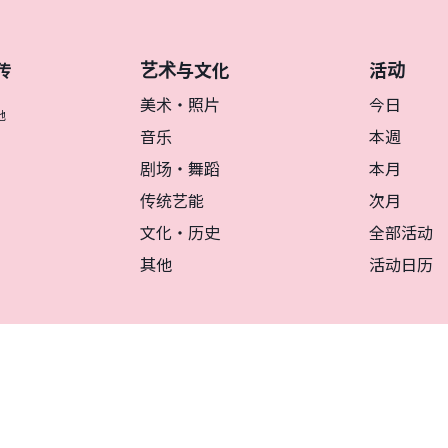
艺术与文化
活动
传
美术・照片
今日
地
音乐
本週
剧场・舞蹈
本月
传统艺能
次月
文化・历史
全部活动
其他
活动日历
リシー
マグカルとは