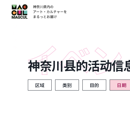
ン
テ
ン
ツ
に
ス
キ
ッ
神奈川县的活动信
プ
区域
类别
目的
日期