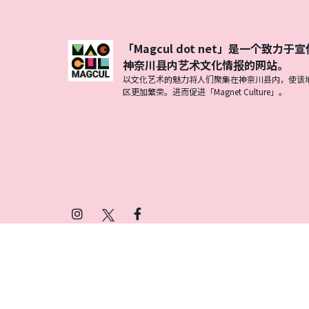
「Magcul dot net」是一个致力于宣
神奈川县内艺术文化情报的网站。
以文化艺术的魅力将人们聚集在神奈川县内，使该
区更加繁荣。进而促进「Magnet Culture」。
Instagram
X
Facebook
(Twitter)
プライバシーポリシー
SNSアカウント運用ポ
© 2026 Magcul All Rights Reserved.