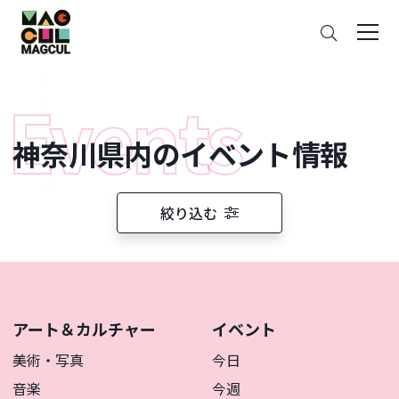
ン
さ
テ
が
ン
す
ツ
に
ス
神奈川県内のイベント情報
キ
ッ
プ
絞り込む
アート＆カルチャー
イベント
美術・写真
今日
音楽
今週