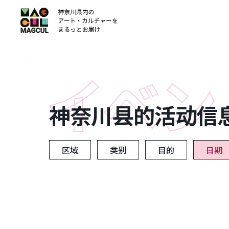
ン
テ
ン
ツ
に
ス
キ
ッ
神奈川县的活动信
プ
区域
类别
目的
日期