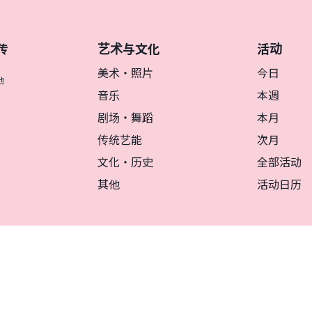
艺术与文化
活动
传
美术・照片
今日
地
音乐
本週
剧场・舞蹈
本月
传统艺能
次月
文化・历史
全部活动
其他
活动日历
リシー
マグカルとは