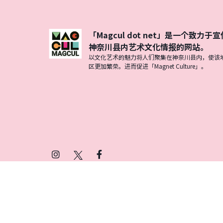
「Magcul dot net」是一个致力于宣
神奈川县内艺术文化情报的网站。
以文化艺术的魅力将人们聚集在神奈川县内，使该
区更加繁荣。进而促进「Magnet Culture」。
Instagram
X
Facebook
(Twitter)
プライバシーポリシー
SNSアカウント運用ポ
© 2026 Magcul All Rights Reserved.