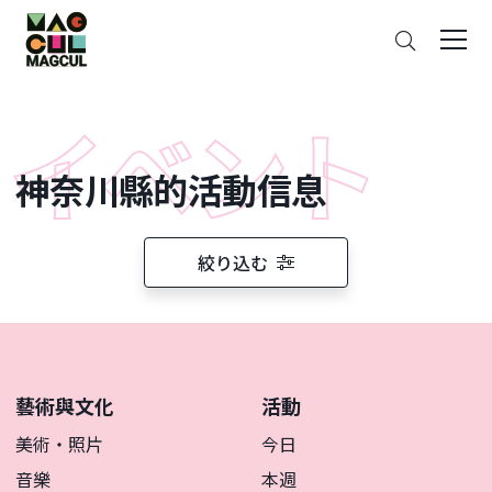
ン
搜
テ
索
ン
ツ
に
ス
神奈川縣的活動信息
キ
ッ
プ
絞り込む
藝術與文化
活動
美術・照片
今日
音樂
本週