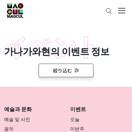
ン
검
テ
색
ン
ツ
に
ス
가나가와현의 이벤트 정보
キ
ッ
プ
絞り込む
예술과 문화
이벤트
예술 및 사진
오늘
음악
이번주