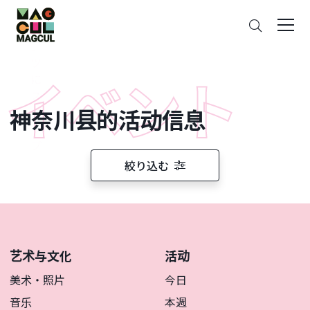
ン
搜
テ
索
ン
ツ
に
ス
神奈川县的活动信息
キ
ッ
プ
絞り込む
艺术与文化
活动
美术・照片
今日
音乐
本週