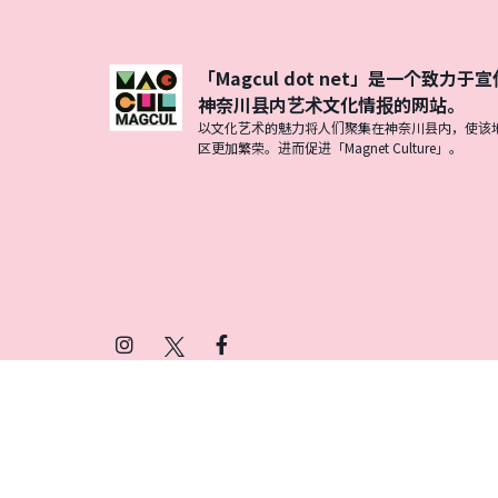
「Magcul dot net」是一个致力于宣
神奈川县内艺术文化情报的网站。
以文化艺术的魅力将人们聚集在神奈川县内，使该
区更加繁荣。进而促进「Magnet Culture」。
Instagram
X
Facebook
(Twitter)
プライバシーポリシー
SNSアカウント運用ポ
© 2026 Magcul All Rights Reserved.