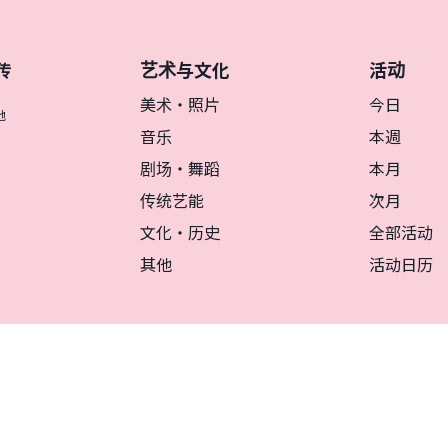
艺术与文化
活动
传
美术・照片
今日
地
音乐
本週
剧场・舞蹈
本月
传统艺能
次月
文化・历史
全部活动
其他
活动日历
リシー
マグカルとは