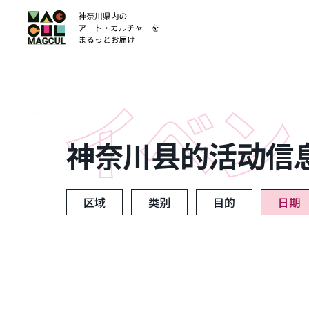
ン
テ
ン
ツ
に
ス
キ
ッ
神奈川县的活动信
プ
区域
类别
目的
日期