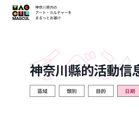
ン
テ
ン
ツ
に
ス
キ
ッ
神奈川縣的活動信
プ
區域
類別
目的
日期