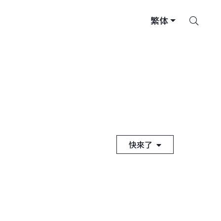
搜
繁体
索
快來了