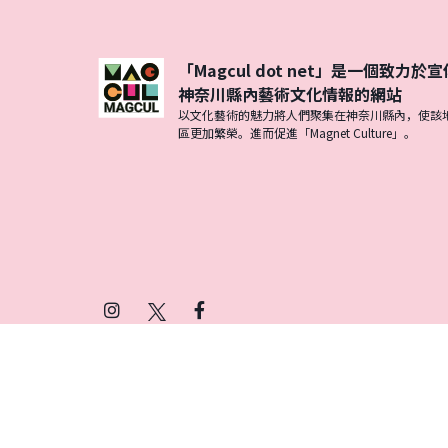
「Magcul dot net」是一個致力於宣
神奈川縣內藝術文化情報的網站
以文化藝術的魅力將人們聚集在神奈川縣內，使該
區更加繁榮。進而促進「Magnet Culture」。
Instagram
X
Facebook
(Twitter)
プライバシーポリシー
SNSアカウント運用ポ
© 2026 Magcul All Rights Reserved.