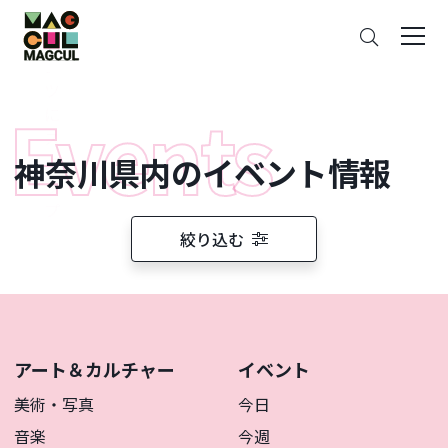
ン
さ
テ
が
ン
す
ツ
に
ス
神奈川県内のイベント情報
キ
ッ
プ
絞り込む
アート＆カルチャー
イベント
美術・写真
今日
音楽
今週