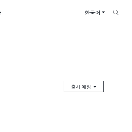
검
제
한국어
색
출시 예정