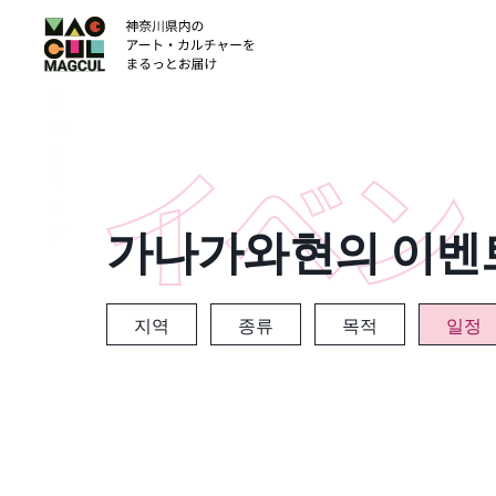
ン
テ
ン
ツ
に
ス
キ
ッ
가나가와현의 이벤
プ
지역
종류
목적
일정