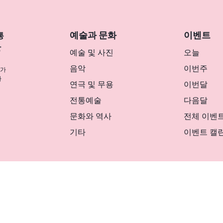
예술과 문화
이벤트
통
반
예술 및 사진
오늘
음악
이번주
나가
사
연극 및 무용
이번달
전통예술
다음달
문화와 역사
전체 이벤
기타
이벤트 캘
リシー
マグカルとは