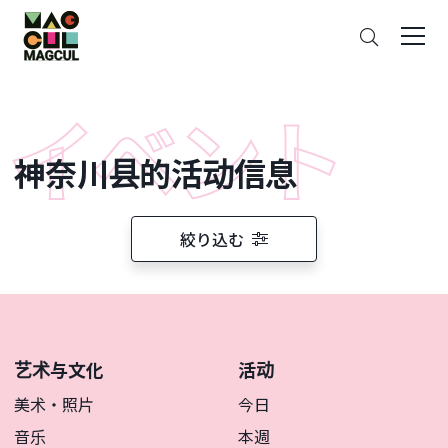
ン
搜
テ
索
ン
ツ
に
ス
神奈川县的活动信息
キ
ッ
プ
絞り込む
艺术与文化
活动
美术・照片
今日
音乐
本週