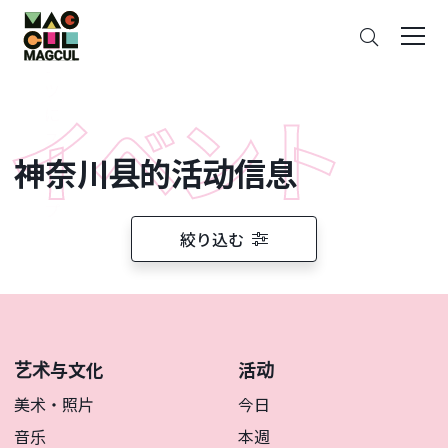
ン
搜
テ
索
ン
ツ
に
ス
神奈川县的活动信息
キ
ッ
プ
絞り込む
艺术与文化
活动
美术・照片
今日
音乐
本週