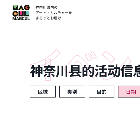
ン
テ
ン
ツ
に
ス
キ
ッ
神奈川县的活动信
プ
区域
类别
目的
日期