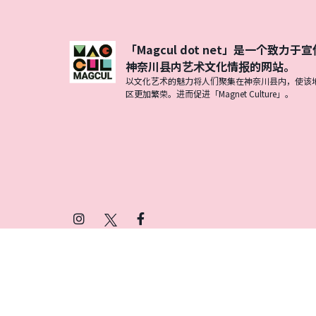
「Magcul dot net」是一个致力于宣
神奈川县内艺术文化情报的网站。
以文化艺术的魅力将人们聚集在神奈川县内，使该
区更加繁荣。进而促进「Magnet Culture」。
Instagram
X
Facebook
(Twitter)
プライバシーポリシー
SNSアカウント運用ポ
© 2026 Magcul All Rights Reserved.