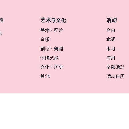
艺术与文化
活动
传
美术・照片
今日
地
音乐
本週
剧场・舞蹈
本月
传统艺能
次月
文化・历史
全部活动
其他
活动日历
リシー
マグカルとは