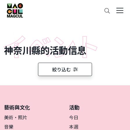
ン
搜
テ
索
ン
ツ
に
ス
神奈川縣的活動信息
キ
ッ
プ
絞り込む
藝術與文化
活動
美術・照片
今日
音樂
本週