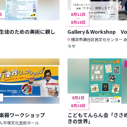
日
8月12日
8月16日
生徒のための美術に親し
Gallery＆Workshop Vo
横浜市瀬谷区民文化センター 
ラザ
8月1日
8月16日
楽器ワークショップ
こどもてんらん会「ささ
きの世界」
ん平塚文化芸術ホール