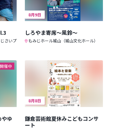
8月9日
l.3
しろやま寄席～風鈴～
あじさいプ
もみじホール城山（城山文化ホール）
開催中
8月8日
めやゆ
鎌倉芸術館夏休みこどもコンサ
ート