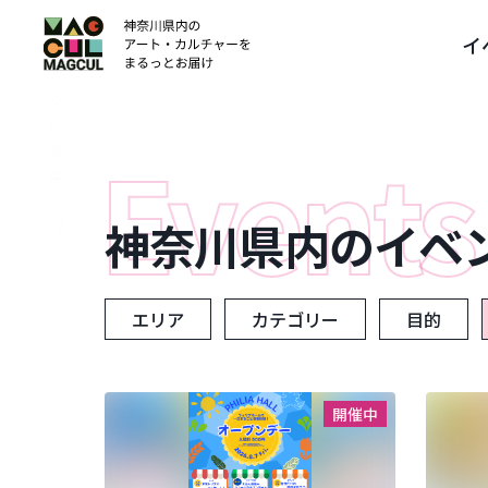
ン
イ
テ
ン
ツ
に
ス
キ
ッ
神奈川県内のイベ
プ
エリア
カテゴリー
目的
開催中