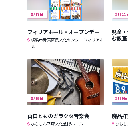
8月7日
8月21
フィリアホール・オープンデー
児童・
む教室
横浜市青葉区民文化センター フィリアホ
ール
8月9日
8月9日
山口とものガラクタ音楽会
廃品打
ひらしん平塚文化芸術ホール
ひらし