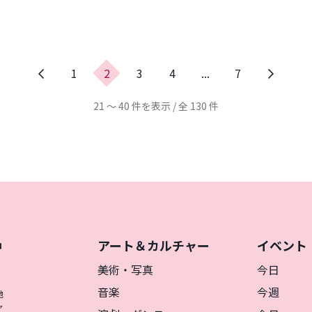
前
1
2
3
4
...
7
の
ペ
21 ～ 40 件を表示 / 全 130 件
ー
ジ
アート＆カルチャー
イベント
神
を
美術・写真
今日
音楽
今週
地
ャ