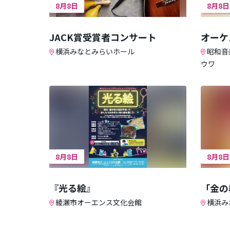
8月8日
8月8日
JACK賞受賞者コンサート
オーケ
横浜みなとみらいホール
昭和音
ウワ
8月8日
8月8日
『光る絵』
「金の
綾瀬市オーエンス文化会館
横浜み