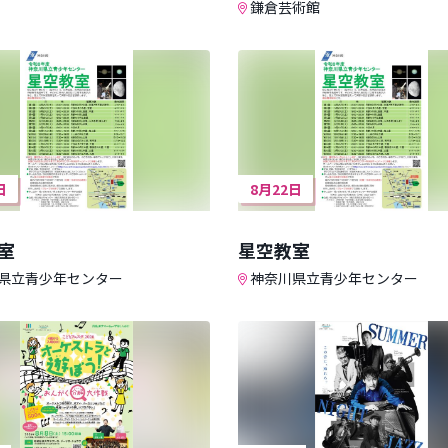
鎌倉芸術館
日
8月22日
室
星空教室
県立青少年センター
神奈川県立青少年センター