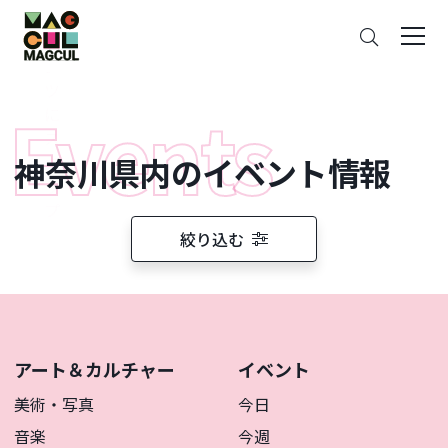
ン
さ
テ
が
ン
す
ツ
に
ス
神奈川県内のイベント情報
キ
ッ
プ
絞り込む
アート＆カルチャー
イベント
美術・写真
今日
音楽
今週