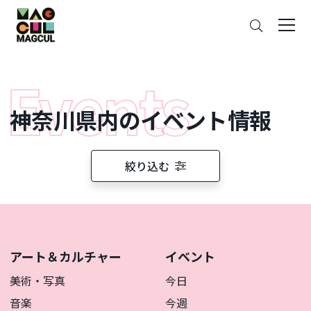
ン
さ
テ
が
ン
す
ツ
に
ス
神奈川県内のイベント情報
キ
ッ
プ
絞り込む
アート＆カルチャー
イベント
美術・写真
今日
音楽
今週