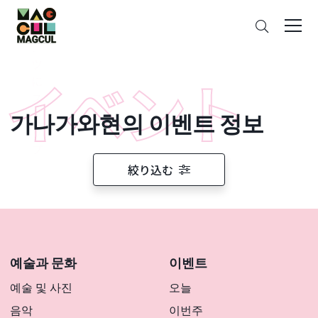
ン
검
テ
색
ン
ツ
に
ス
가나가와현의 이벤트 정보
キ
ッ
プ
絞り込む
예술과 문화
이벤트
예술 및 사진
오늘
음악
이번주