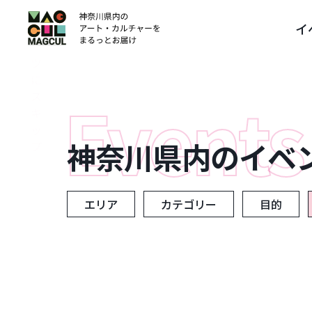
ン
イ
テ
ン
ツ
に
ス
キ
ッ
神奈川県内のイベ
プ
エリア
カテゴリー
目的