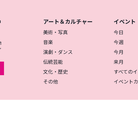
アート＆カルチャー
イベント
神
を
美術・写真
今日
音楽
今週
地
ャ
演劇・ダンス
今月
伝統芸能
来月
文化・歴史
すべてのイ
その他
イベント
リシー
マグカルとは