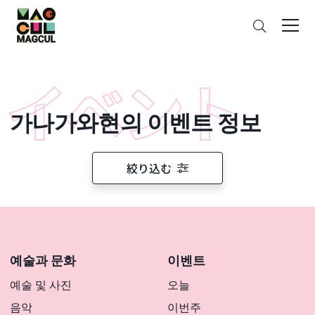
ン
검
テ
색
ン
ツ
に
ス
가나가와현의 이벤트 정보
キ
ッ
プ
絞り込む
예술과 문화
이벤트
예술 및 사진
오늘
음악
이번주