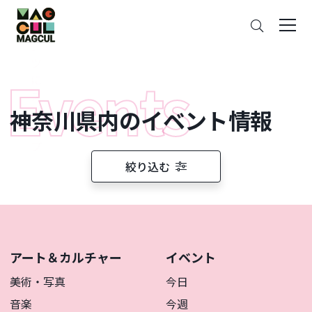
ン
さ
テ
が
ン
す
ツ
に
ス
神奈川県内のイベント情報
キ
ッ
プ
絞り込む
アート＆カルチャー
イベント
美術・写真
今日
音楽
今週