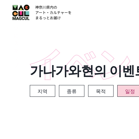
ン
テ
ン
ツ
に
ス
キ
ッ
가나가와현의 이벤
プ
지역
종류
목적
일정