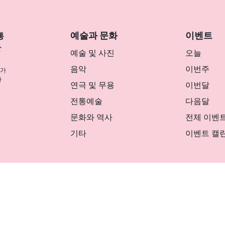
예술과 문화
이벤트
통
반
예술 및 사진
오늘
음악
이번주
나가
사
연극 및 무용
이번달
전통예술
다음달
문화와 역사
전체 이벤
기타
이벤트 캘
リシー
マグカルとは