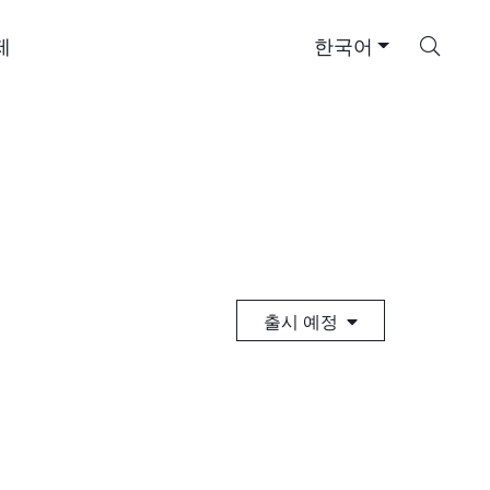
검
제
한국어
색
출시 예정