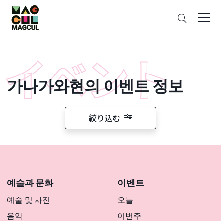
ン
검
テ
색
ン
ツ
に
ス
가나가와현의 이벤트 정보
キ
ッ
プ
絞り込む
예술과 문화
이벤트
예술 및 사진
오늘
음악
이번주