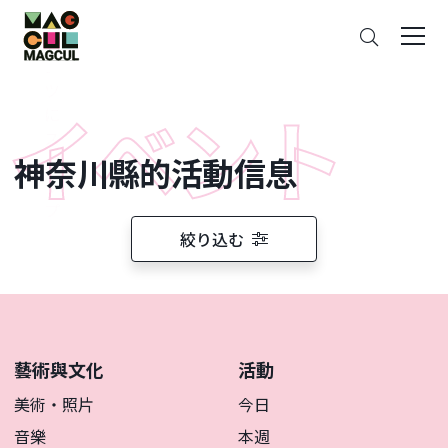
ン
搜
テ
索
ン
ツ
に
ス
神奈川縣的活動信息
キ
ッ
プ
絞り込む
藝術與文化
活動
美術・照片
今日
音樂
本週