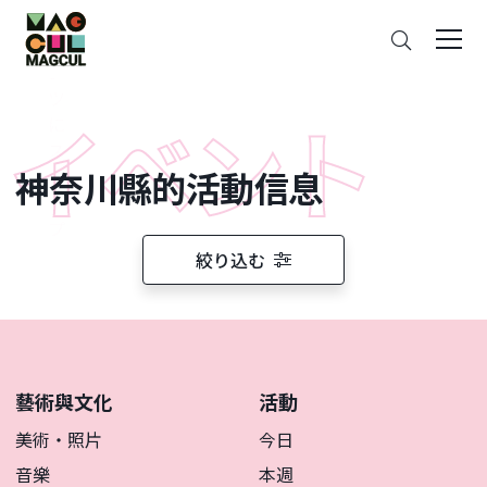
ン
搜
テ
索
ン
ツ
に
ス
神奈川縣的活動信息
キ
ッ
プ
絞り込む
藝術與文化
活動
美術・照片
今日
音樂
本週