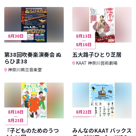
8月30日
8月13日
8月16日
第38回吹奏楽演奏会 ぬ
五大路子ひとり芝居
らひま38
KAAT 神奈川芸術劇場
神奈川県立音楽堂
8月16日
8月22日
8月23日
『子どものためのうつ
みんなのKAAT バックス