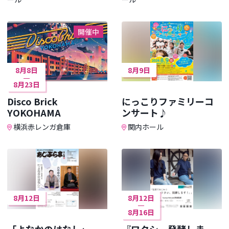
開催中
8月8日
8月9日
8月23日
Disco Brick
にっこりファミリーコ
YOKOHAMA
ンサート♪
横浜赤レンガ倉庫
関内ホール
8月12日
8月12日
8月16日
「よなかのはなし」
『ワタシ、発酵しま