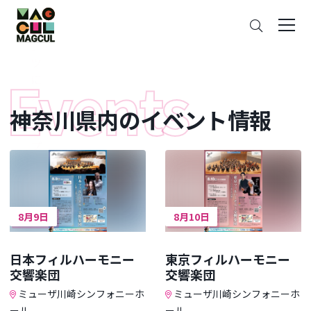
ン
さ
テ
が
ン
す
ツ
に
ス
神奈川県内のイベント情報
キ
ッ
プ
8月9日
8月10日
日本フィルハーモニー
東京フィルハーモニー
交響楽団
交響楽団
ミューザ川崎シンフォニーホ
ミューザ川崎シンフォニーホ
ール
ール