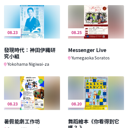
08.23
08.25
發現時代：神田伊織研
Messenger Live
究小組
Yumegaoka Soratos
Yokohama Nigiwai-za
08.23
08.20
暑假能劇工作坊
舞蹈繪本《你看得到它
嗎？ 》