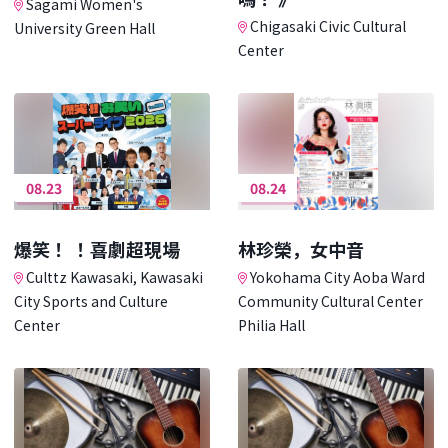
Sagami Women's
Chigasaki Civic Cultural
University Green Hall
Center
08.23
08.24
爆笑！ ！喜劇超現場
林珍榮，女中音
Culttz Kawasaki, Kawasaki
Yokohama City Aoba Ward
City Sports and Culture
Community Cultural Center
Center
Philia Hall