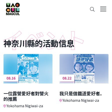
ン
搜
テ
索
ン
ツ
に
ス
神奈川縣的活動信息
キ
ッ
プ
08.16
08.22
一位露營愛好者對營火
我只是個鐵道愛好者。
的推薦
Yokohama Nigiwai-za
Yokohama Nigiwai-za