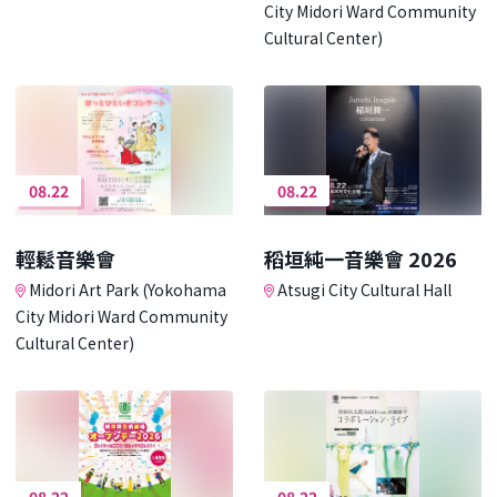
City Midori Ward Community
Cultural Center)
08.22
08.22
輕鬆音樂會
稻垣純一音樂會 2026
Midori Art Park (Yokohama
Atsugi City Cultural Hall
City Midori Ward Community
Cultural Center)
08.22
08.22