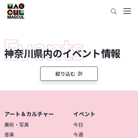
ン
さ
テ
が
ン
す
ツ
に
ス
神奈川県内のイベント情報
キ
ッ
プ
絞り込む
アート＆カルチャー
イベント
美術・写真
今日
音楽
今週