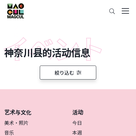
ン
搜
テ
索
ン
ツ
に
ス
神奈川县的活动信息
キ
ッ
プ
絞り込む
艺术与文化
活动
美术・照片
今日
音乐
本週