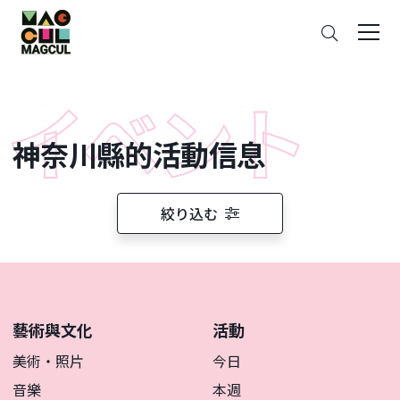
ン
搜
テ
索
ン
ツ
に
ス
神奈川縣的活動信息
キ
ッ
プ
絞り込む
藝術與文化
活動
美術・照片
今日
音樂
本週