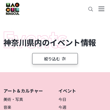
ン
さ
テ
が
ン
す
ツ
に
ス
神奈川県内のイベント情報
キ
ッ
プ
絞り込む
アート＆カルチャー
イベント
美術・写真
今日
音楽
今週