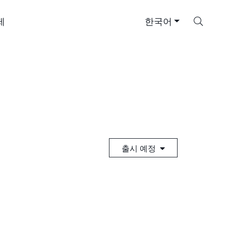
검
제
한국어
색
출시 예정