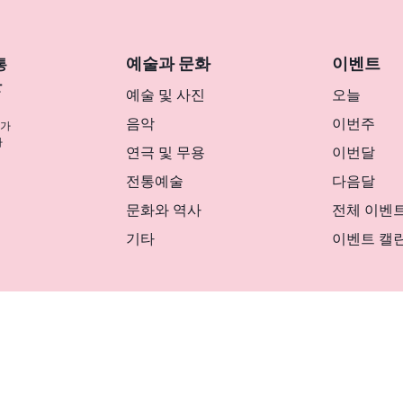
예술과 문화
이벤트
통
반
예술 및 사진
오늘
음악
이번주
나가
사
연극 및 무용
이번달
전통예술
다음달
문화와 역사
전체 이벤
기타
이벤트 캘
リシー
マグカルとは