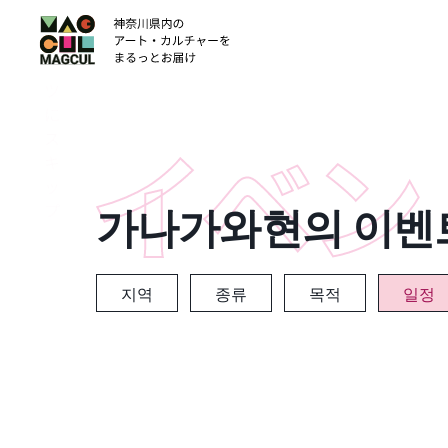
ン
テ
ン
ツ
に
ス
キ
ッ
가나가와현의 이벤
プ
지역
종류
목적
일정