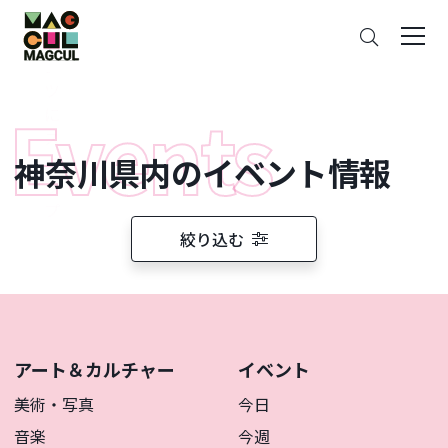
ン
さ
テ
が
ン
す
ツ
に
ス
神奈川県内のイベント情報
キ
ッ
プ
絞り込む
アート＆カルチャー
イベント
美術・写真
今日
音楽
今週