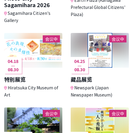
Sagamihara 2026
Prefectural Global Citizens'
Sagamihara Citizen's
Plaza)
Gallery
会议中
会议中
04.18
04.25
08.30
08.30
特别展览
藏品展览
Hiratsuka City Museum of
Newspark (Japan
Art
Newspaper Museum)
会议中
会议中