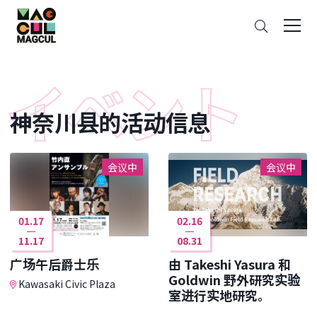
ン
搜
テ
索
ン
ツ
に
ス
神奈川县的活动信息
キ
ッ
プ
会议中
会议中
01.17
02.16
11.17
08.31
广场午后爵士乐
由 Takeshi Yasura 和
Goldwin 野外研究实验
Kawasaki Civic Plaza
室进行实地研究。