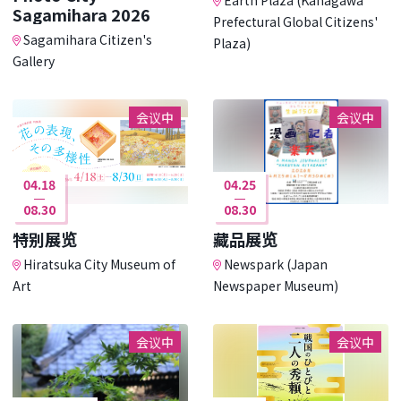
Sagamihara 2026
Prefectural Global Citizens'
Sagamihara Citizen's
Plaza)
Gallery
会议中
会议中
04.18
04.25
08.30
08.30
特别展览
藏品展览
Hiratsuka City Museum of
Newspark (Japan
Art
Newspaper Museum)
会议中
会议中