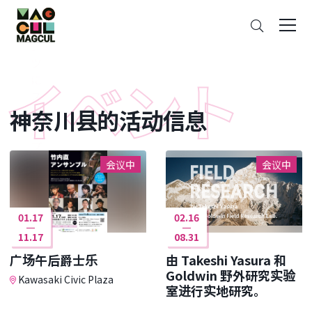
ン
搜
テ
索
ン
ツ
に
ス
神奈川县的活动信息
キ
ッ
プ
会议中
会议中
01.17
02.16
11.17
08.31
广场午后爵士乐
由 Takeshi Yasura 和
Goldwin 野外研究实验
Kawasaki Civic Plaza
室进行实地研究。