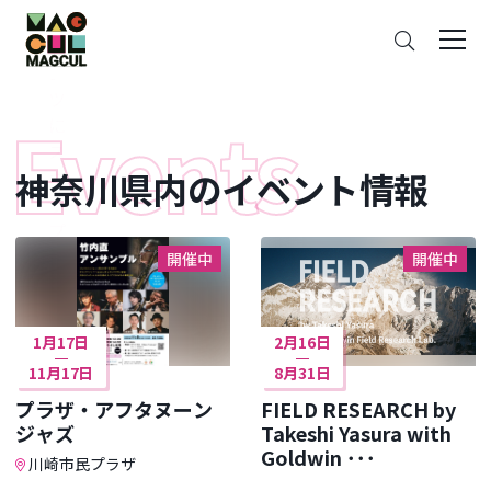
ン
さ
テ
が
ン
す
ツ
に
ス
神奈川県内のイベント情報
キ
ッ
プ
開催中
開催中
1月17日
2月16日
11月17日
8月31日
プラザ・アフタヌーン
FIELD RESEARCH by
ジャズ
Takeshi Yasura with
Goldwin ･･･
川崎市民プラザ