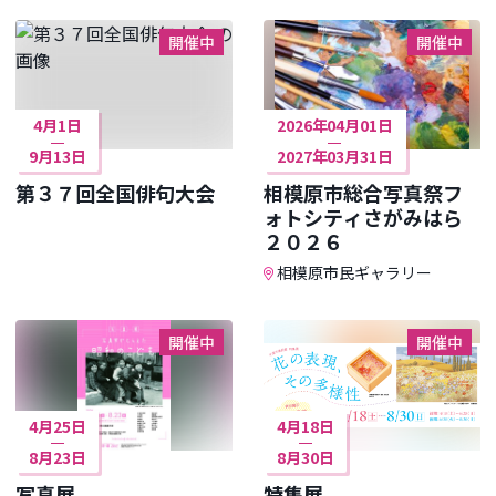
開催中
開催中
4月1日
2026年04月01日
9月13日
2027年03月31日
第３７回全国俳句大会
相模原市総合写真祭フ
ォトシティさがみはら
２０２６
相模原市民ギャラリー
開催中
開催中
4月25日
4月18日
8月23日
8月30日
写真展
特集展