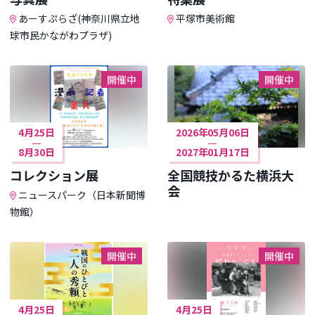
あーすぷらざ(神奈川県立地
平塚市美術館
球市民かながわプラザ)
開催中
開催中
4月25日
2026年05月06日
8月30日
2027年01月17日
コレクション展
全国競技かるた横浜大
会
ニュースパーク（日本新聞博
物館）
開催中
開催中
4月25日
4月25日