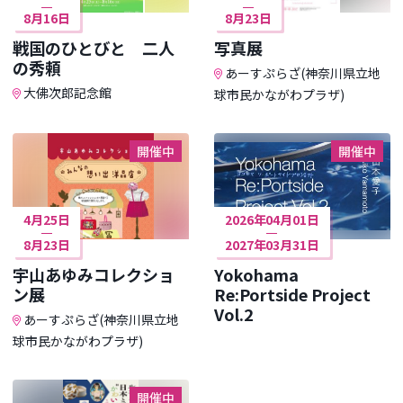
8月16日
8月23日
戦国のひとびと 二人
写真展
の秀頼
あーすぷらざ(神奈川県立地
大佛次郎記念館
球市民かながわプラザ)
開催中
開催中
4月25日
2026年04月01日
8月23日
2027年03月31日
宇山あゆみコレクショ
Yokohama
ン展
Re:Portside Project
Vol.2
あーすぷらざ(神奈川県立地
球市民かながわプラザ)
開催中