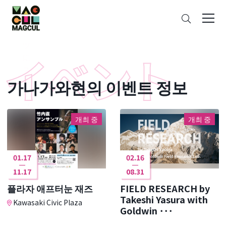
ン
검
テ
색
ン
ツ
に
ス
가나가와현의 이벤트 정보
キ
ッ
プ
개최 중
개최 중
01.17
02.16
11.17
08.31
플라자 애프터눈 재즈
FIELD RESEARCH by
Takeshi Yasura with
Kawasaki Civic Plaza
Goldwin ･･･