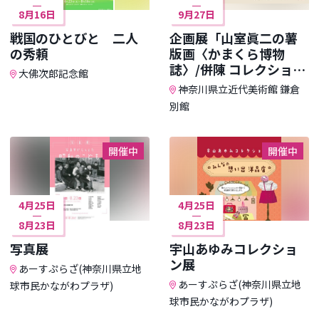
8月16日
9月27日
戦国のひとびと 二人
企画展「山室眞二の薯
の秀頼
版画〈かまくら博物
誌〉/併陳 コレクション
大佛次郎記念館
暮らしの中で」
神奈川県立近代美術館 鎌倉
別館
開催中
開催中
4月25日
4月25日
8月23日
8月23日
写真展
宇山あゆみコレクショ
ン展
あーすぷらざ(神奈川県立地
あーすぷらざ(神奈川県立地
球市民かながわプラザ)
球市民かながわプラザ)