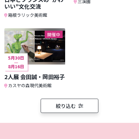
三溪園
いい”文化交流
箱根ラリック美術館
開催中
5月30日
8月16日
2人展 会田誠・岡田裕子
カスヤの森現代美術館
絞り込む