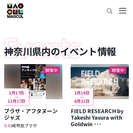
ン
さ
テ
が
ン
す
ツ
に
ス
神奈川県内のイベント情報
キ
ッ
プ
開催中
開催中
1月17日
2月16日
11月17日
8月31日
プラザ・アフタヌーン
FIELD RESEARCH by
ジャズ
Takeshi Yasura with
Goldwin ･･･
川崎市民プラザ