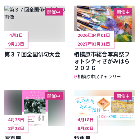
開催中
開催中
4月1日
2026年04月01日
9月13日
2027年03月31日
第３７回全国俳句大会
相模原市総合写真祭フ
ォトシティさがみはら
２０２６
相模原市民ギャラリー
開催中
開催中
4月25日
4月18日
8月23日
8月30日
写真展
特集展