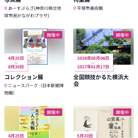
あーすぷらざ(神奈川県立地
平塚市美術館
球市民かながわプラザ)
開催中
開催中
4月25日
2026年05月06日
8月30日
2027年01月17日
コレクション展
全国競技かるた横浜大
会
ニュースパーク（日本新聞博
物館）
開催中
開催中
4月25日
5月30日