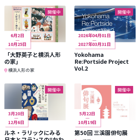
開催中
開催中
6月2日
2026年04月01日
10月25日
2027年03月31日
「大野英子と横浜人形
Yokohama
の家」
Re:Portside Project
Vol.2
横浜人形の家
開催中
開催中
3月20日
5月22日
12月6日
10月19日
ルネ・ラリックにみる
第50回 三溪園俳句展
日本とフランスの“かわ