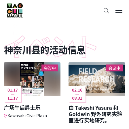
ン
搜
テ
索
ン
ツ
に
ス
神奈川县的活动信息
キ
ッ
プ
会议中
会议中
01.17
02.16
11.17
08.31
广场午后爵士乐
由 Takeshi Yasura 和
Goldwin 野外研究实验
Kawasaki Civic Plaza
室进行实地研究。