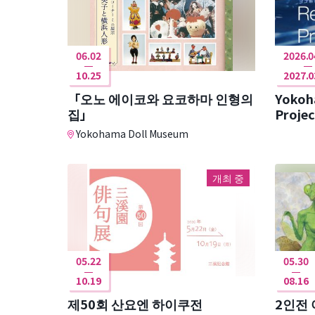
06.02
2026.0
10.25
2027.0
「오노 에이코와 요코하마 인형의
Yokoh
집」
Projec
Yokohama Doll Museum
개최 중
05.22
05.30
10.19
08.16
제50회 산요엔 하이쿠전
2인전