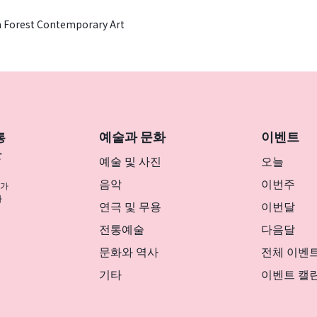
 Forest Contemporary Art
예술과 문화
이벤트
통
반
예술 및 사진
오늘
음악
이번주
나가
사
연극 및 무용
이번달
전통예술
다음달
문화와 역사
전체 이벤
기타
이벤트 캘