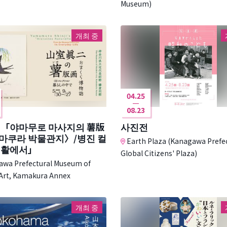
Museum)
개최 중
04.25
08.23
 「야마무로 마사지의 薯版
사진전
마쿠라 박물관지〉/병진 컬
Earth Plaza (Kanagawa Prefe
생활에서」
Global Citizens' Plaza)
wa Prefectural Museum of
Art, Kamakura Annex
개최 중