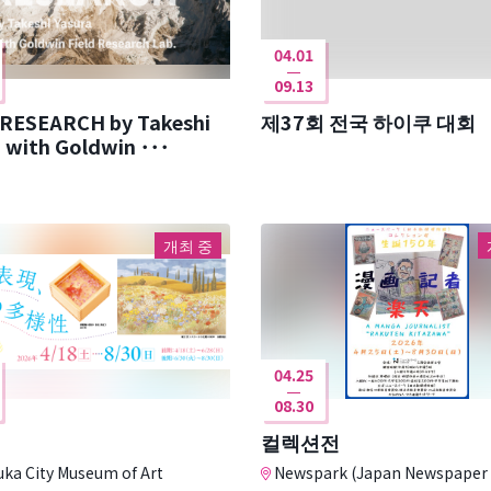
04.01
09.13
 RESEARCH by Takeshi
제37회 전국 하이쿠 대회
Yasura with Goldwin ･･･
개최 중
04.25
08.30
컬렉션전
uka City Museum of Art
Newspark (Japan Newspaper