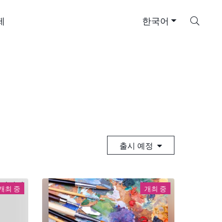
검
제
한국어
색
출시 예정
개최 중
개최 중