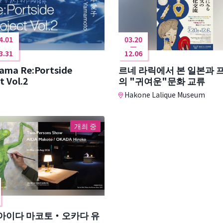
4.01
03.20
3.31
12.06
ama Re:Portside
르네 라릭에서 본 일본과 
t Vol.2
의 "귀여운"문화 교류
Hakone Lalique Museum
개최 중
 아이다 마코토・오카다 유