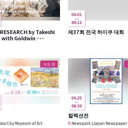
04.01
09.13
 RESEARCH by Takeshi
제37회 전국 하이쿠 대회
Yasura with Goldwin ･･･
개최 중
04.25
08.30
컬렉션전
uka City Museum of Art
Newspark (Japan Newspaper