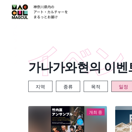
ン
テ
ン
ツ
に
ス
キ
ッ
가나가와현의 이벤
プ
지역
종류
목적
일정
개최 중