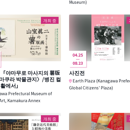
Museum)
개최 중
04.25
08.23
 「야마무로 마사지의 薯版
사진전
마쿠라 박물관지〉/병진 컬
Earth Plaza (Kanagawa Prefe
생활에서」
Global Citizens' Plaza)
wa Prefectural Museum of
Art, Kamakura Annex
개최 중