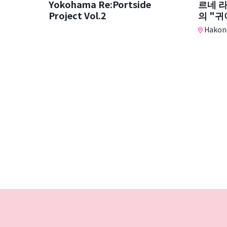
Yokohama Re:Portside
르네 
Project Vol.2
의 "
Hakone