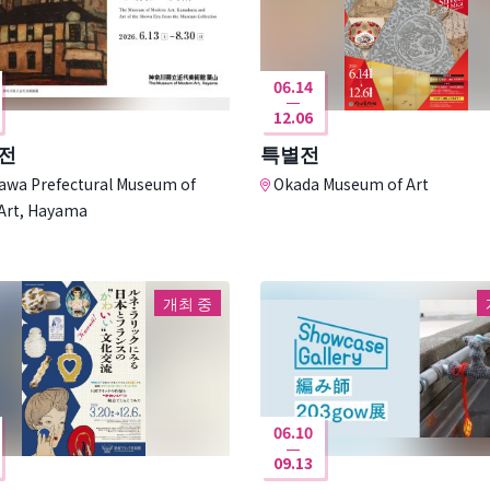
06.14
12.06
전
특별전
wa Prefectural Museum of
Okada Museum of Art
Art, Hayama
개최 중
06.10
09.13