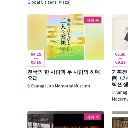
Global Citizens' Plaza)
개최 중
04.25
05.30
08.16
09.27
전국의 한 사람과 두 사람의 히데
기획전
요리
画〈카
렉션 
Osaragi Jiro Memorial Museum
Kanaga
Modern 
개최 중