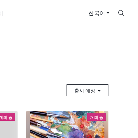
검
제
한국어
색
출시 예정
개최 중
개최 중