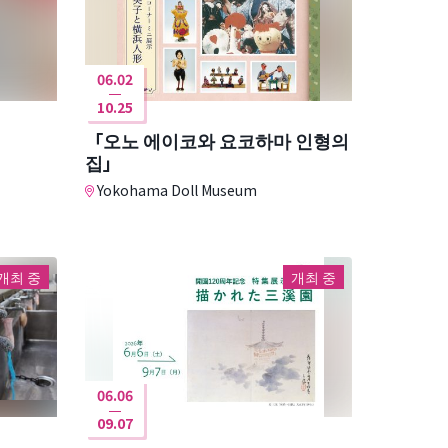
06.02
10.25
「오노 에이코와 요코하마 인형의
집」
Yokohama Doll Museum
개최 중
개최 중
06.06
09.07