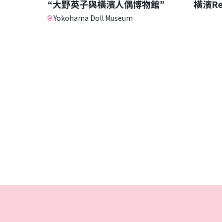
“大野英子與橫濱人偶博物館”
橫濱Re:
Yokohama Doll Museum