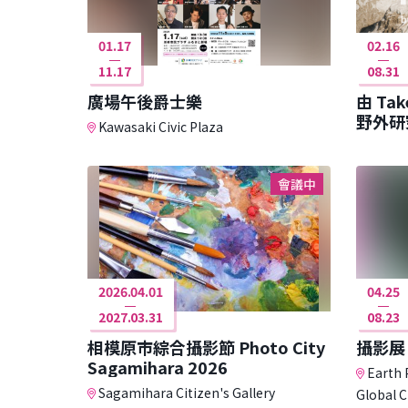
01.17
02.16
11.17
08.31
廣場午後爵士樂
由 Tak
野外研
Kawasaki Civic Plaza
會議中
2026.04.01
04.25
2027.03.31
08.23
相模原市綜合攝影節 Photo City
攝影展
Sagamihara 2026
Earth 
Sagamihara Citizen's Gallery
Global C