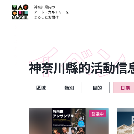
ン
テ
ン
ツ
に
ス
キ
ッ
神奈川縣的活動信
プ
區域
類別
目的
日期
會議中