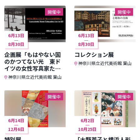
開催中
開催中
6月13日
6月13日
8月30日
8月30日
企画展「もはやない国
コレクション展
のかつてない光 東ド
神奈川県立近代美術館 葉山
イツの女性写真家た
ち」
神奈川県立近代美術館 葉山
開催中
開催中
6月14日
6月2日
12月6日
10月25日
特別展
「大野英子と横浜人形