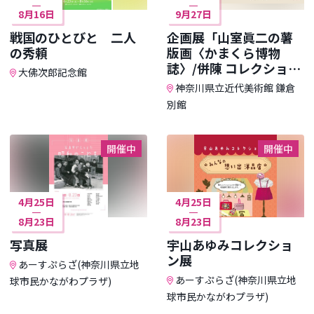
8月16日
9月27日
戦国のひとびと 二人
企画展「山室眞二の薯
の秀頼
版画〈かまくら博物
誌〉/併陳 コレクション
大佛次郎記念館
暮らしの中で」
神奈川県立近代美術館 鎌倉
別館
開催中
開催中
4月25日
4月25日
8月23日
8月23日
写真展
宇山あゆみコレクショ
ン展
あーすぷらざ(神奈川県立地
あーすぷらざ(神奈川県立地
球市民かながわプラザ)
球市民かながわプラザ)