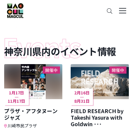
ン
さ
テ
が
ン
す
ツ
に
ス
神奈川県内のイベント情報
キ
ッ
プ
開催中
開催中
1月17日
2月16日
11月17日
8月31日
プラザ・アフタヌーン
FIELD RESEARCH by
ジャズ
Takeshi Yasura with
Goldwin ･･･
川崎市民プラザ