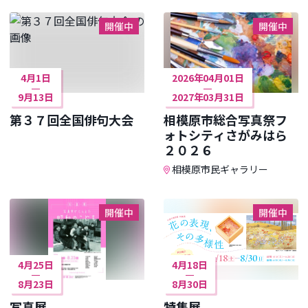
開催中
開催中
4月1日
2026年04月01日
9月13日
2027年03月31日
第３７回全国俳句大会
相模原市総合写真祭フ
ォトシティさがみはら
２０２６
相模原市民ギャラリー
開催中
開催中
4月25日
4月18日
8月23日
8月30日
写真展
特集展