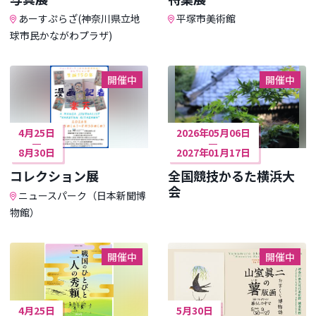
あーすぷらざ(神奈川県立地
平塚市美術館
球市民かながわプラザ)
開催中
開催中
4月25日
2026年05月06日
8月30日
2027年01月17日
コレクション展
全国競技かるた横浜大
会
ニュースパーク（日本新聞博
物館）
開催中
開催中
4月25日
5月30日