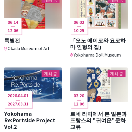
06.14
06.02
12.06
10.25
특별전
「오노 에이코와 요코하
마 인형의 집」
Okada Museum of Art
Yokohama Doll Museum
개최 중
개최 중
2026.04.01
03.20
2027.03.31
12.06
Yokohama
르네 라릭에서 본 일본과
Re:Portside Project
프랑스의 "귀여운"문화
Vol.2
교류