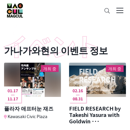
ン
검
テ
색
ン
ツ
に
ス
가나가와현의 이벤트 정보
キ
ッ
プ
개최 중
개최 중
01.17
02.16
11.17
08.31
플라자 애프터눈 재즈
FIELD RESEARCH by
Takeshi Yasura with
Kawasaki Civic Plaza
Goldwin ･･･