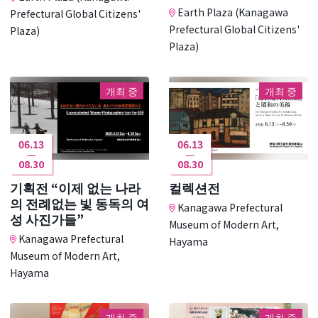
Earth Plaza (Kanagawa
Prefectural Global Citizens'
Prefectural Global Citizens'
Plaza)
Plaza)
개최 중
개최 중
06.13
06.13
08.30
08.30
기획전 “이제 없는 나라
컬렉션전
의 전례없는 빛 동독의 여
Kanagawa Prefectural
성 사진가들”
Museum of Modern Art,
Kanagawa Prefectural
Hayama
Museum of Modern Art,
Hayama
개최 중
개최 중