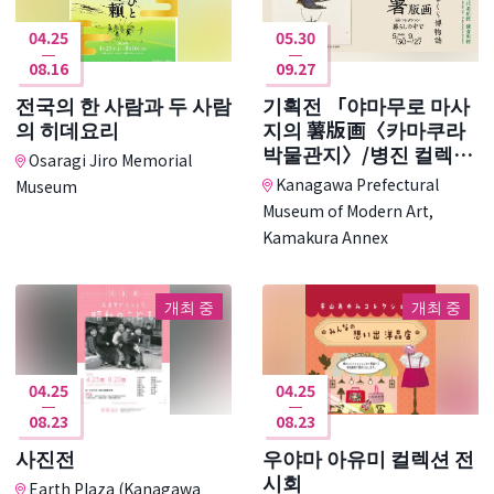
04.25
05.30
08.16
09.27
전국의 한 사람과 두 사람
기획전 「야마무로 마사
의 히데요리
지의 薯版画〈카마쿠라
박물관지〉/병진 컬렉션
Osaragi Jiro Memorial
생활에서」
Kanagawa Prefectural
Museum
Museum of Modern Art,
Kamakura Annex
개최 중
개최 중
04.25
04.25
08.23
08.23
사진전
우야마 아유미 컬렉션 전
시회
Earth Plaza (Kanagawa