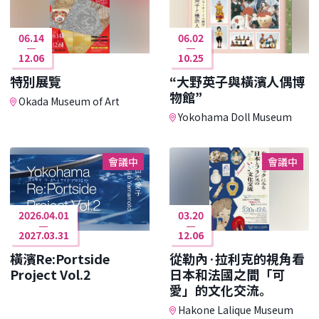
06.14
06.02
12.06
10.25
特別展覽
“大野英子與橫濱人偶博
物館”
Okada Museum of Art
Yokohama Doll Museum
會議中
會議中
2026.04.01
03.20
2027.03.31
12.06
橫濱Re:Portside
從勒內·拉利克的視角看
Project Vol.2
日本和法國之間「可
愛」的文化交流。
Hakone Lalique Museum