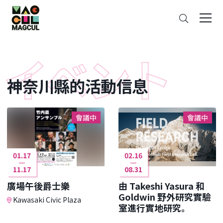
ン
搜
テ
索
ン
ツ
に
ス
神奈川縣的活動信息
キ
ッ
プ
會議中
會議中
01.17
02.16
11.17
08.31
廣場午後爵士樂
由 Takeshi Yasura 和
Goldwin 野外研究實驗
Kawasaki Civic Plaza
室進行實地研究。