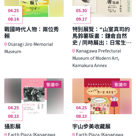
04.25
05.30
08.16
09.27
戰國時代人物：兩位秀
特別展覽：“山室真司的
賴
馬鈴薯版畫：鎌倉自然
史 / 同時展出：日常生活
Osaragi Jiro Memorial
中的收藏”
Kanagawa Prefectural
Museum
Museum of Modern Art,
Kamakura Annex
會議中
會議中
04.25
04.25
08.23
08.23
攝影展
宇山步美收藏展
Earth Plaza (Kanagawa
Earth Plaza (Kanagawa