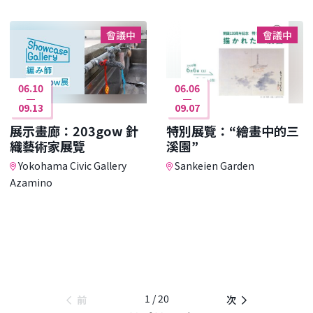
會議中
會議中
06.10
06.06
09.13
09.07
展示畫廊：203gow 針
特別展覽：“繪畫中的三
織藝術家展覽
溪園”
Yokohama Civic Gallery
Sankeien Garden
Azamino
1 / 20
前
次