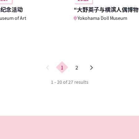
年纪念活动
“大野英子与横滨人偶博物
useum of Art
Yokohama Doll Museum
上
1
2
一
页
1 - 20 of 27 results