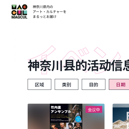
ン
テ
ン
ツ
に
ス
キ
ッ
神奈川县的活动信
プ
区域
类别
目的
日期
会议中