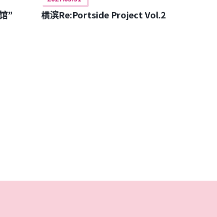
馆”
横滨Re:Portside Project Vol.2