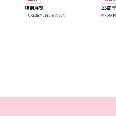
特别展览
25周
Okada Museum of Art
Pola M