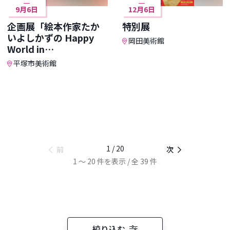
9月6日
12月6日
企画展「絵本作家たか
特別展
いよしかずの Happy
岡田美術館
World in
HIRATSUKA」
平塚市美術館
1 / 20
前
次
1 ～ 20 件を表示 / 全 39 件
絞り込む