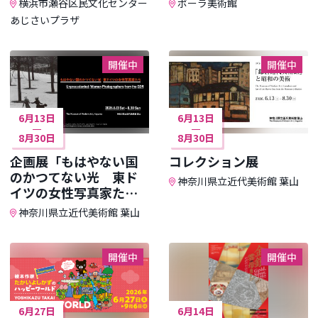
横浜市瀬谷区民文化センター
ポーラ美術館
あじさいプラザ
開催中
開催中
6月13日
6月13日
8月30日
8月30日
企画展「もはやない国
コレクション展
のかつてない光 東ド
神奈川県立近代美術館 葉山
イツの女性写真家た
ち」
神奈川県立近代美術館 葉山
開催中
開催中
6月27日
6月14日