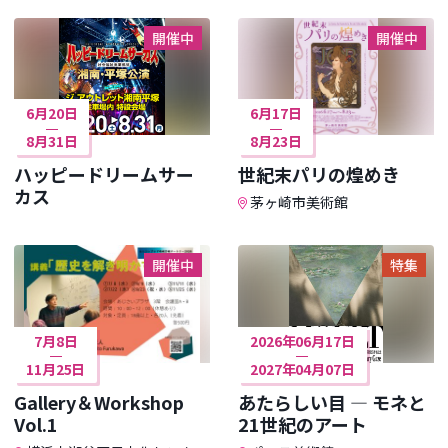
開催中
開催中
6月20日
6月17日
8月31日
8月23日
ハッピードリームサー
世紀末パリの煌めき
カス
茅ヶ崎市美術館
開催中
特集
7月8日
2026年06月17日
11月25日
2027年04月07日
Gallery＆Workshop
あたらしい目 ― モネと
Vol.1
21世紀のアート