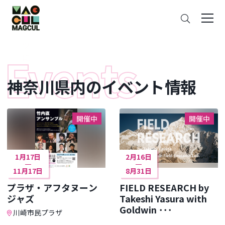
ン
さ
テ
が
ン
す
ツ
に
ス
神奈川県内のイベント情報
キ
ッ
プ
開催中
開催中
1月17日
2月16日
11月17日
8月31日
プラザ・アフタヌーン
FIELD RESEARCH by
ジャズ
Takeshi Yasura with
Goldwin ･･･
川崎市民プラザ