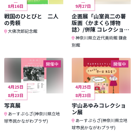
8月16日
9月27日
戦国のひとびと 二人
企画展「山室眞二の薯
の秀頼
版画〈かまくら博物
誌〉/併陳 コレクション
大佛次郎記念館
暮らしの中で」
神奈川県立近代美術館 鎌倉
別館
開催中
開催中
4月25日
4月25日
8月23日
8月23日
写真展
宇山あゆみコレクショ
ン展
あーすぷらざ(神奈川県立地
あーすぷらざ(神奈川県立地
球市民かながわプラザ)
球市民かながわプラザ)