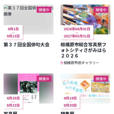
開催中
開催中
4月1日
2026年04月01日
9月13日
2027年03月31日
第３７回全国俳句大会
相模原市総合写真祭フ
ォトシティさがみはら
２０２６
相模原市民ギャラリー
開催中
開催中
4月25日
4月18日
8月23日
8月30日
写真展
特集展