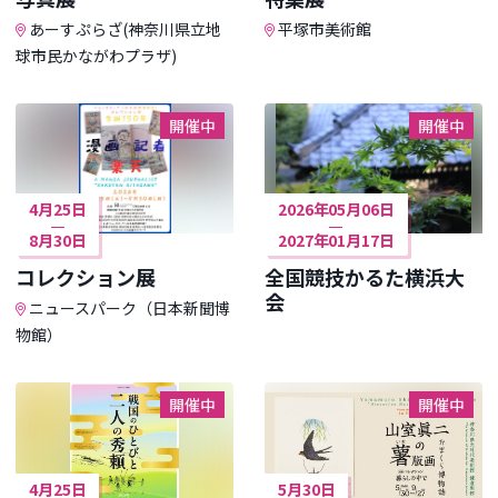
あーすぷらざ(神奈川県立地
平塚市美術館
球市民かながわプラザ)
開催中
開催中
4月25日
2026年05月06日
8月30日
2027年01月17日
コレクション展
全国競技かるた横浜大
会
ニュースパーク（日本新聞博
物館）
開催中
開催中
4月25日
5月30日