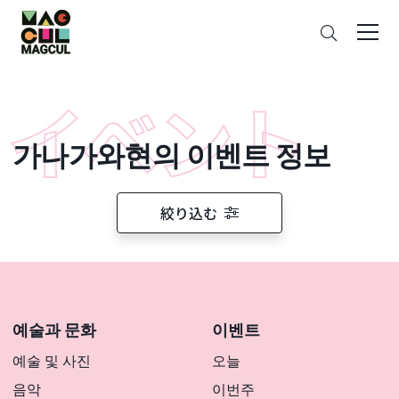
ン
검
テ
색
ン
ツ
に
ス
가나가와현의 이벤트 정보
キ
ッ
プ
絞り込む
예술과 문화
이벤트
예술 및 사진
오늘
음악
이번주